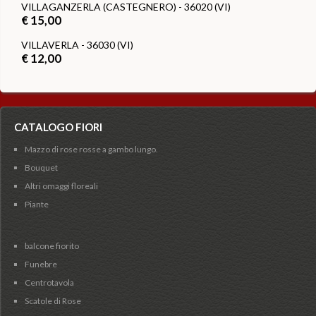
VILLAGANZERLA (CASTEGNERO) - 36020 (VI)
€ 15,00
VILLAVERLA - 36030 (VI)
€ 12,00
CATALOGO FIORI
Mazzo di rose rosse a gambo lungo.
Bouquet
Altri omaggi floreali
Piante
balcone fiorito
Funebre
Centrotavola
Scatole di Rose