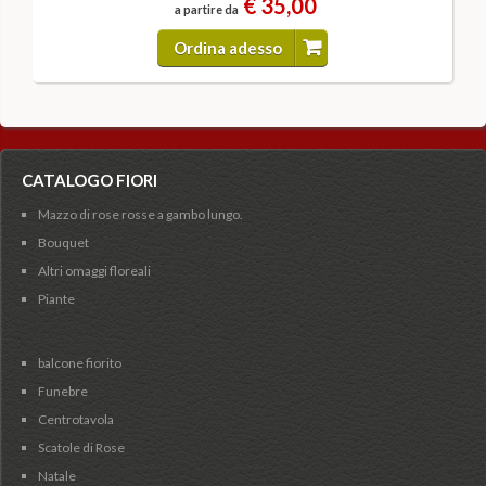
€ 35,00
a partire da
Ordina adesso
CATALOGO FIORI
Mazzo di rose rosse a gambo lungo.
Bouquet
Altri omaggi floreali
Piante
balcone fiorito
Funebre
Centrotavola
Scatole di Rose
Natale