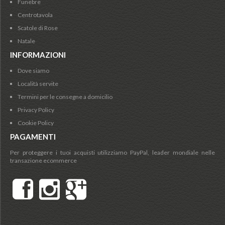
Funebre
Centrotavola
Scatole di Rose
Natale
INFORMAZIONI
Dove siamo
Località servite
Termini per le consegne a domicilio
Privacy Policy
Cookie Policy
PAGAMENTI
Per proteggere i tuoi acquisti utilizziamo PayPal, leader mondiale nelle
transazione ecommerce