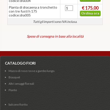
codice:dra004
Pianta di dracaena a tronchetto
€ 175,00
con tre fusti h 175
Ordina ora
codice:dra005
Tutti gli importi sono IVA inclusa.
Spese di consegna in base alla località
CATALOGO FIORI
Mazzo di rose rosse a gambo lungo.
Bouquet
Altri omaggi floreali
Piante
balcone fiorito