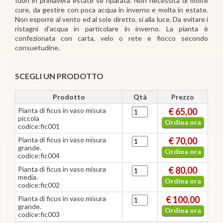
fuori in primavera estate se riparata. Non necessita di molte
cure, da gestire con poca acqua in inverno e molta in estate.
Non esporre al vento ed al sole diretto, si alla luce. Da evitare i
ristagni d'acqua in particolare in inverno. La pianta è
confezionata con carta, velo o rete e fiocco secondo
consuetudine.
SCEGLI UN PRODOTTO
Prodotto
Qtà
Prezzo
Pianta di ficus in vaso misura
€ 65,00
piccola
Ordina ora
codice:fic001
Pianta di ficus in vaso misura
€ 70,00
grande.
Ordina ora
codice:fic004
Pianta di ficus in vaso misura
€ 80,00
media.
Ordina ora
codice:fic002
Pianta di ficus in vaso misura
€ 100,00
grande.
Ordina ora
codice:fic003