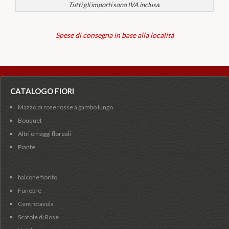
Tutti gli importi sono IVA inclusa.
Spese di consegna in base alla località
CATALOGO FIORI
Mazzo di rose rosse a gambo lungo.
Bouquet
Altri omaggi floreali
Piante
balcone fiorito
Funebre
Centrotavola
Scatole di Rose